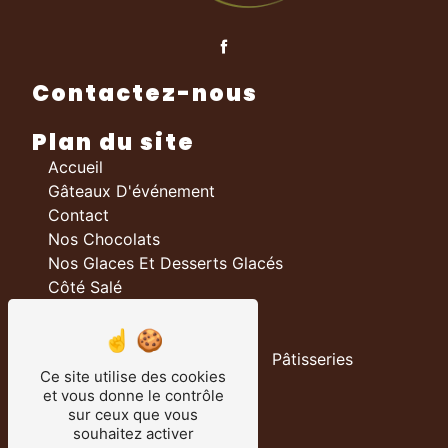
Contactez-nous
Plan du site
Accueil
Gâteaux D'événement
Contact
Nos Chocolats
Nos Glaces Et Desserts Glacés
Côté Salé
Nos prestations
Boulangerie
Pâtisseries
Ce site utilise des cookies
Chocolateries
et vous donne le contrôle
Traiteur
sur ceux que vous
Salon De Thé
souhaitez activer