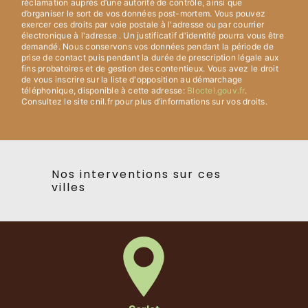
réclamation auprès d’une autorité de contrôle, ainsi que
d’organiser le sort de vos données post-mortem. Vous pouvez
exercer ces droits par voie postale à l'adresse ou par courrier
électronique à l'adresse . Un justificatif d'identité pourra vous être
demandé. Nous conservons vos données pendant la période de
prise de contact puis pendant la durée de prescription légale aux
fins probatoires et de gestion des contentieux. Vous avez le droit
de vous inscrire sur la liste d'opposition au démarchage
téléphonique, disponible à cette adresse:
Bloctel.gouv.fr
.
Consultez le site cnil.fr pour plus d’informations sur vos droits.
Nos interventions sur ces
villes