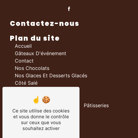
Contactez-nous
Plan du site
Accueil
Gâteaux D'événement
Contact
Nos Chocolats
Nos Glaces Et Desserts Glacés
Côté Salé
Nos prestations
Boulangerie
Pâtisseries
Ce site utilise des cookies
Chocolateries
et vous donne le contrôle
Traiteur
sur ceux que vous
Salon De Thé
souhaitez activer
Chocolats