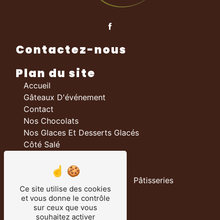
Contactez-nous
Plan du site
Accueil
Gâteaux D'événement
Contact
Nos Chocolats
Nos Glaces Et Desserts Glacés
Côté Salé
Nos prestations
Boulangerie
Pâtisseries
Ce site utilise des cookies
Chocolateries
et vous donne le contrôle
Traiteur
sur ceux que vous
Salon De Thé
souhaitez activer