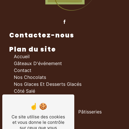
Contactez-nous
Plan du site
Accueil
Gâteaux D'événement
Contact
Nos Chocolats
Nos Glaces Et Desserts Glacés
Côté Salé
Nos prestations
Boulangerie
Pâtisseries
Ce site utilise des cookies
Chocolateries
et vous donne le contrôle
Traiteur
sur ceux que vous