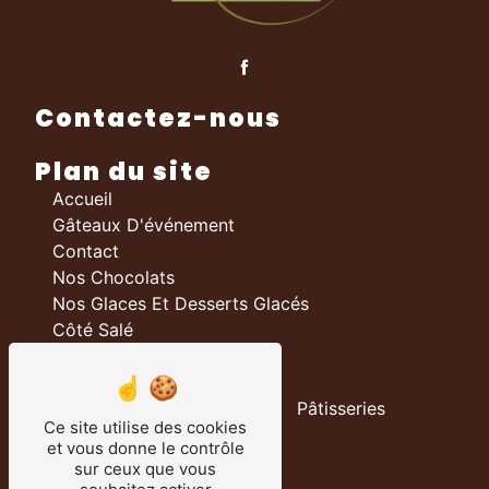
Contactez-nous
Plan du site
Accueil
Gâteaux D'événement
Contact
Nos Chocolats
Nos Glaces Et Desserts Glacés
Côté Salé
Nos prestations
Boulangerie
Pâtisseries
Ce site utilise des cookies
Chocolateries
et vous donne le contrôle
Traiteur
sur ceux que vous
Salon De Thé