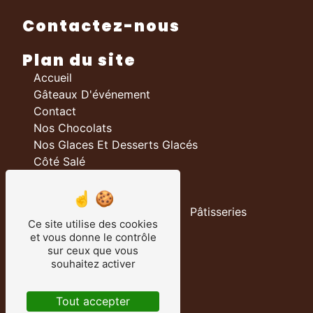
Contactez-nous
Plan du site
Accueil
Gâteaux D'événement
Contact
Nos Chocolats
Nos Glaces Et Desserts Glacés
Côté Salé
Nos prestations
Boulangerie
Pâtisseries
Ce site utilise des cookies
Chocolateries
et vous donne le contrôle
Traiteur
sur ceux que vous
Salon De Thé
souhaitez activer
Chocolats
Gâteau D’événement
Tout accepter
Fabrication Chocolat