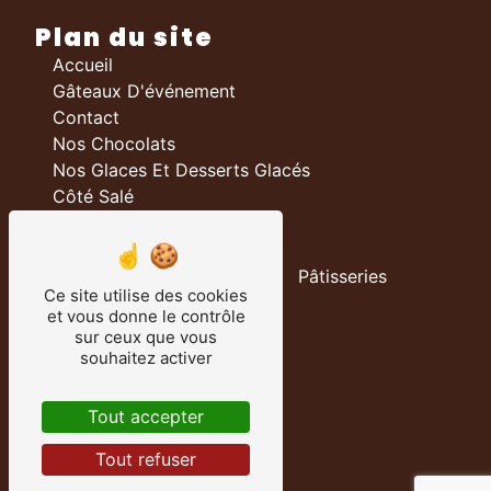
Plan du site
Accueil
Gâteaux D'événement
Contact
Nos Chocolats
Nos Glaces Et Desserts Glacés
Côté Salé
Nos prestations
Boulangerie
Pâtisseries
Ce site utilise des cookies
Chocolateries
et vous donne le contrôle
Traiteur
sur ceux que vous
Salon De Thé
souhaitez activer
Chocolats
Gâteau D’événement
Tout accepter
Fabrication Chocolat
Tout refuser
Confection Pièce Montée